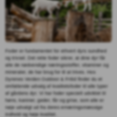
Foder er fundamentet for ethvert dyrs sundhed
og trivsel. Det rette foder sikrer, at dine dyr får
alle de nødvendige næringsstoffer, vitaminer og
mineraler, de har brug for til at trives. Hos
Dyrenes Verden Outdoor & Fritid finder du et
omfattende udvalg af kvalitetsfoder til alle typer
af gårdens dyr. Vi har foder specielt udviklet til
høns, kaniner, geder, får og grise, som alle er
nøje udvalgt ud fra deres ernæringsmæssige
indhold og høje kvalitet.