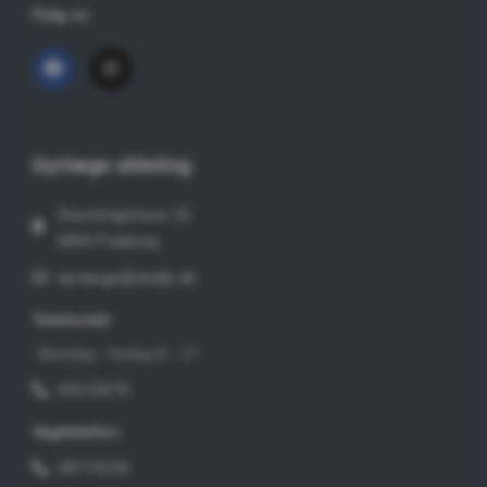
Følg os
Dyrlæge afdeling
Svanningehuse 31
5600 Faaborg
dyrlaege@dvdjb.dk
Telefontid:
Mandag - fredag 8 - 17
43122676
Vagttelefon:
28772220