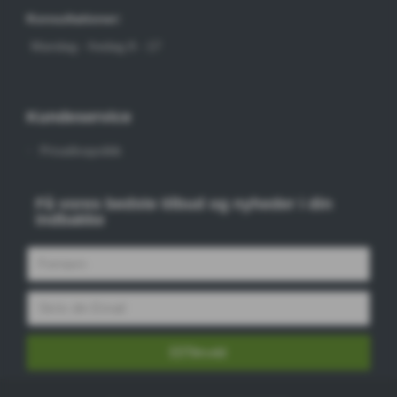
Konsultationer:
Mandag - fredag 8 - 17
Kundeservice
Privatlivspolitik
Få vores bedste tilbud og nyheder i din
indbakke
Tilmeld