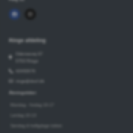
Ringe afdeling
Odensevej 67
5750 Ringe
42492676
ringe@dvof.dk
Åbningstider:
Mandag - fredag 10-17
Lørdag 10-13
Søndag & helligdage lukket.