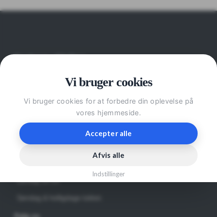
Faaborg afdeling
Vi bruger cookies
Svanningehuse 31
5600 Faaborg
Vi bruger cookies for at forbedre din oplevelse på
30962676
vores hjemmeside.
faaborg@dvof.dk
Accepter alle
Åbningstider:
Afvis alle
Mandag - fredag 10-17
Indstillinger
Lørdag 10-13
Søndag & helligdage lukket.
Følg os