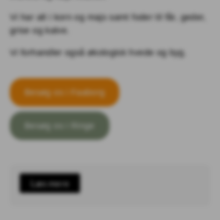
Vi har alt i korn og majs samt foder til får, geder,
grise og kalve.
Vi forhandler også økologisk hvede og byg.
Besøg os i Faaborg
Besøg os i Ringe
Læs mere