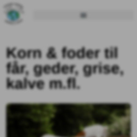
Korn & foder til
får, geder, grise,
kalve m.fl.