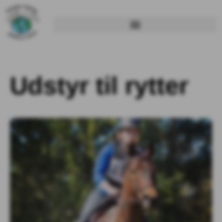
Udstyr til rytter