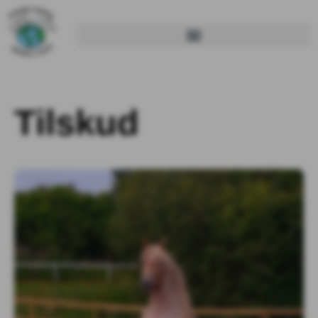
Tilskud