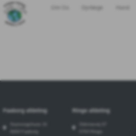
Om Os
Dyrlæge
Hund
Faaborg afdeling
Ringe afdeling
Svanningehuse 31
Odensevej 67
5600 Faaborg
5750 Ringe