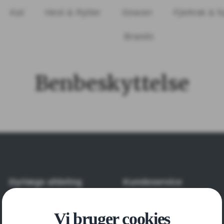
Kat
Hest & Rytter
Gnaver
Fjerkræ & f
Brands
Benbeskyttelse
Dyrlæge afdeling
Kundeservice
Privatlivspolitik
Svanningehuse 31
Vi bruger cookies
5600 Faaborg