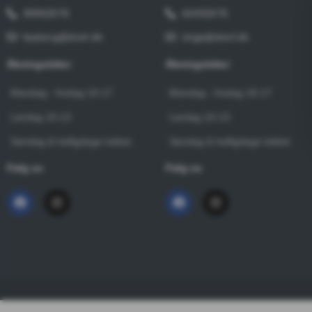
30962676
42492676
faaborg@dvof.dk
ringe@dvof.dk
Åbningstider:
Åbningstider:
Mandag - fredag 10-17
Mandag - fredag 10-17
Lørdag 10-13
Lørdag 10-13
Søndag & helligdage lukket.
Søndag & helligdage lukket.
Følg os
Følg os