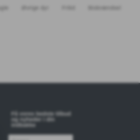
ugle
Øvrige dyr
Fritid
Biobrændsel
Få vores bedste tilbud
og nyheder i din
indbakke