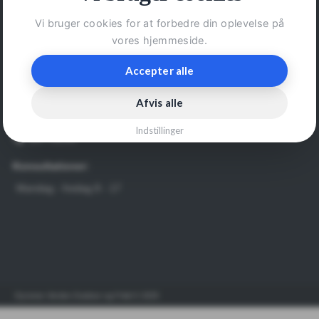
dyrlaege@dvdjb.dk
Vi bruger cookies for at forbedre din oplevelse på
vores hjemmeside.
Telefontid:
Mandag - fredag 8 - 17
Accepter alle
43122676
Afvis alle
Vagttelefon:
Indstillinger
28772220
Konsultationer:
Mandag - fredag 8 - 17
Dyrenes Verden Outdoor og Fritid © 2025